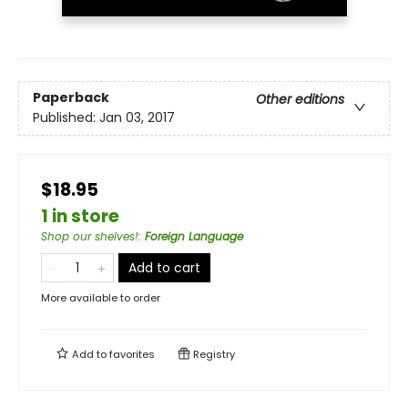
Paperback
Other editions
Published:
Jan 03, 2017
$18.95
1 in store
Shop our shelves!
:
Foreign Language
Add to cart
More available to order
Add to
favorites
Registry